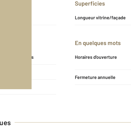
Superficies
75
Longueur vitrine/façade
En quelques mots
3-6-9 années
Horaires d'ouverture
31/05/2033
Fermeture annuelle
18 738 €
ques