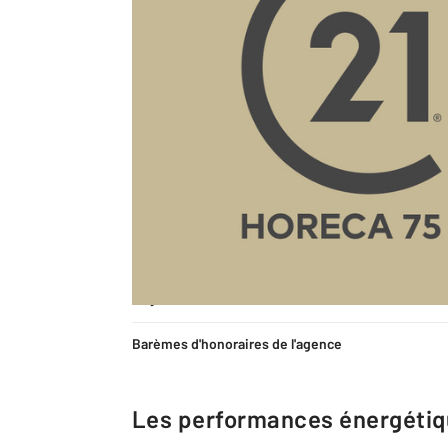
Description
Département
En quelques chiffres
Type de bail
Se termine le
Loyer annuel HT et HC
Barèmes d'honoraires de l'agence
Les performances énergéti