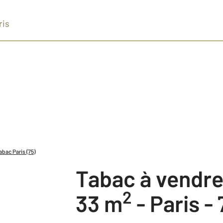
ris
bac Paris (75)
Tabac à vendr
2
33 m
-
Paris - 