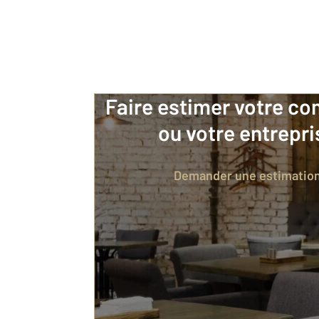
faire estimer votre 
ou votre entrepri
Notre équipe à votre service
Demander une estimatio
Alexandra MARINAKIS
Gér