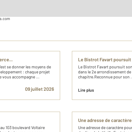
'entreprises sur Paris & Ile de France depuis plus de 30 ans.
gié pour tous projets d'achats ou de ventes. N'hésitez pas à prendre contact a
ca.com
rce...
Le Bistrot Favart poursuit
'est se donner les moyens de
Le Bistrot Favart poursuit son
veloppement : chaque projet
dans le 2e arrondissement de 
e vous accompagne ...
chapitre.Reconnue pour son .
09 juillet 2026
Lire plus
Une adresse de caractère 
 au 103 boulevard Voltaire
Une adresse de caractère pour