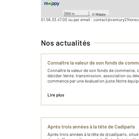
Spécialistes en transactions de fonds de commerces et d
CENTURY 21 Horeca Paris est votre interlocuteur privilé
500 m
©
Mappy
01.56.33.47.00 ou par email : contact@century21hore
Nos actualités
Connaître la valeur de son fonds de comme
Connaître la valeur de son fonds de commerce, c
décider.Vente, transmission, association ou dé
commence par une évaluation juste.Notre équip
Lire plus
Après trois années à la tête de Cadiparis
Après trois années à la tête de @cadiparis, situé