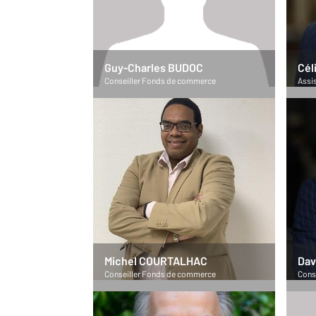
Guy-Charles BUDOC
Cél
Conseiller Fonds de commerce
Assi
Michel COURTALHAC
Dav
Conseiller Fonds de commerce
Cons