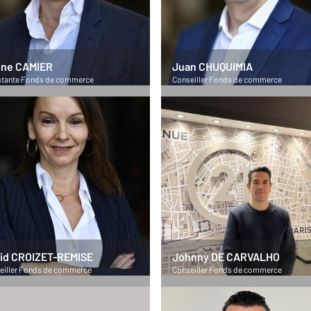
ine CAMIER
Juan CHUQUIMIA
stante Fonds de commerce
Conseiller Fonds de commerce
id CROIZET-REMISE
Johnny DE CARVALHO
eiller Fonds de commerce
Conseiller Fonds de commerce