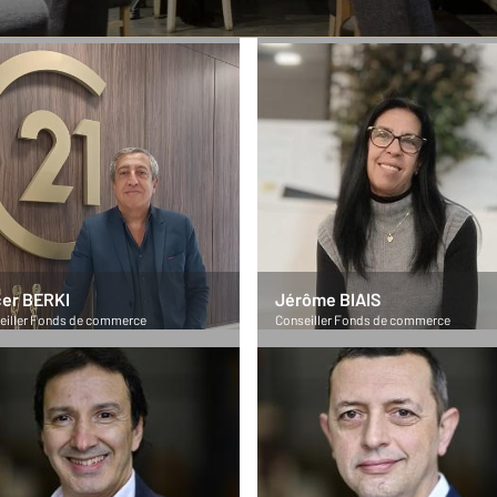
ger Fonds de commerce
Assistante Fonds de commerce
er BERKI
Jérôme BIAIS
eiller Fonds de commerce
Conseiller Fonds de commerce