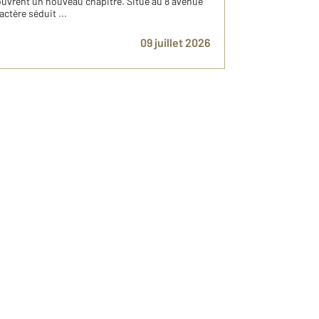
 ouvrent un nouveau chapitre. Situé au 8 avenue
actère séduit ...
09 juillet 2026