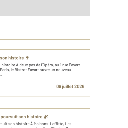
vec notre équipe de spécialistes par téléphone au
 son histoire 🍷
 histoire À deux pas de l’Opéra, au 1 rue Favart
Paris, le Bistrot Favart ouvre un nouveau
..
09 juillet 2026
poursuit son histoire 🌿
suit son histoire À Maisons-Laffitte, Les