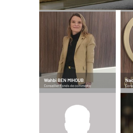
Directrice Fonds de commerce
Mana
Wahbi BEN MIHOUB
Nac
Conseiller Fonds de commerce
Cons