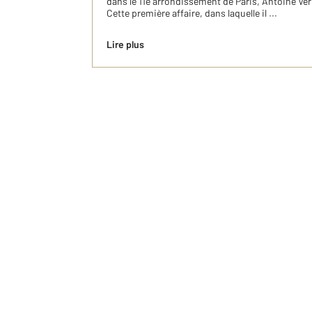
dans le 11e arrondissement de Paris, Antoine Ve
Cette première affaire, dans laquelle il ...
Lire plus