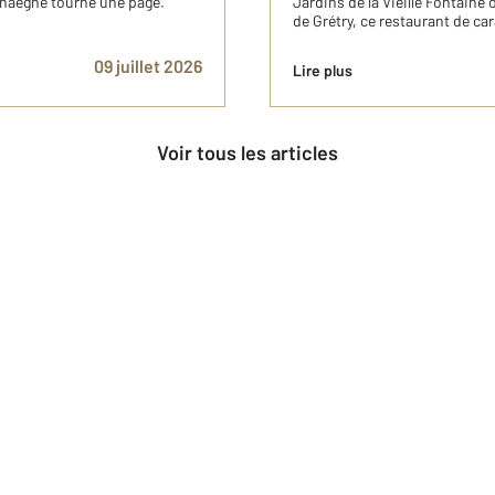
rhaeghe tourne une page.
Jardins de la Vieille Fontaine
de Grétry, ce restaurant de car
09 juillet 2026
Lire plus
Voir tous les articles