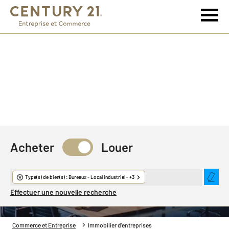
Acheter
Louer
Immobilier d'entreprise
Type(s) de bien(s) : Bureaux - Local industriel - +3
Effectuer une nouvelle recherche
Commerce et Entreprise
Immobilier d'entreprises