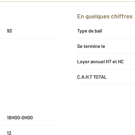
En quelques chiffres
93
Type de bail
Se termine le
Loyer annuel HT et HC
C.A.H.T TOTAL
18H00-0H00
12