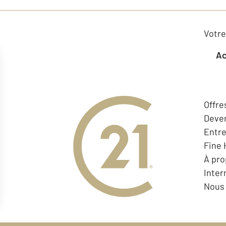
Votre
Offre
Deven
Entr
Fine
À pr
Inter
Nous 