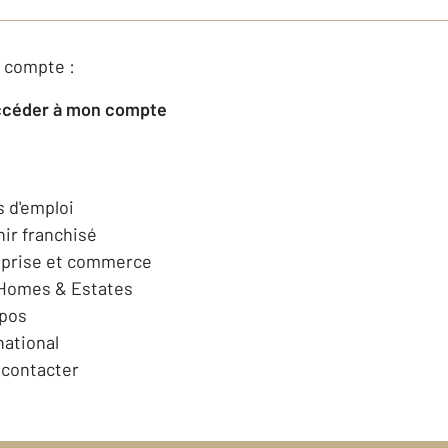
 compte :
Accéder à mon compte
s d'emploi
ir franchisé
eprise et commerce
 Homes & Estates
opos
national
contacter