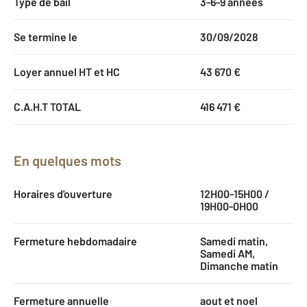
Type de bail
3-6-9 années
Se termine le
30/09/2028
Loyer annuel HT et HC
43 670 €
C.A.H.T TOTAL
416 471 €
En quelques mots
Horaires d'ouverture
12H00-15H00 /
19H00-0H00
Fermeture hebdomadaire
Samedi matin,
Samedi AM,
Dimanche matin
Fermeture annuelle
aout et noel