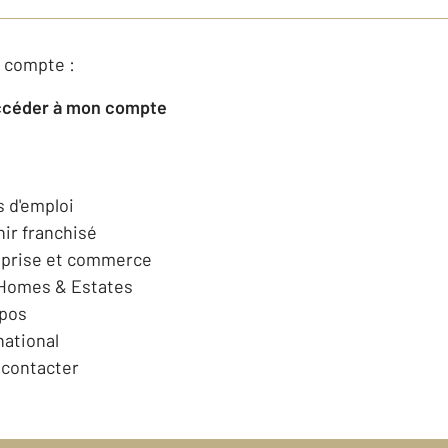
 compte :
Accéder à mon compte
s d'emploi
ir franchisé
eprise et commerce
 Homes & Estates
opos
national
contacter