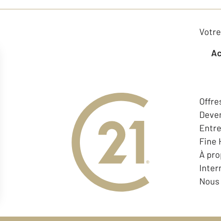
Votre
Offre
Deven
Entr
Fine
À pr
Inter
Nous 