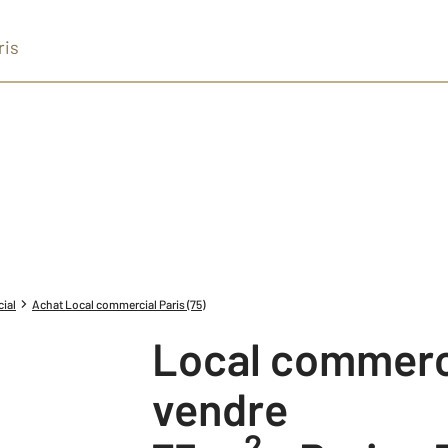
ris
ial
Achat Local commercial Paris (75)
Local commercial à
vendre
2