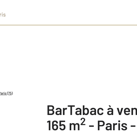
ris
aris (75)
BarTabac à ve
2
165 m
-
Paris -