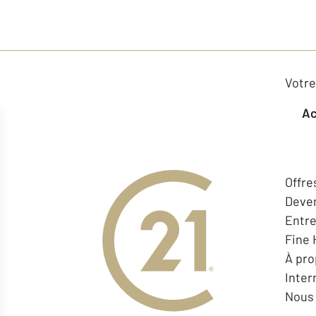
Votre
Offre
Deven
Entr
Fine
À pr
Inter
Nous 