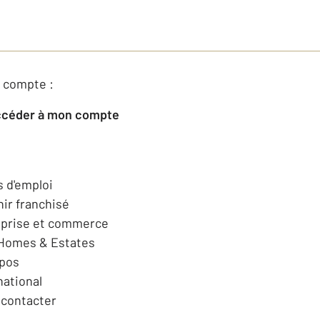
 compte :
Accéder à mon compte
s d'emploi
ir franchisé
eprise et commerce
 Homes & Estates
opos
national
contacter