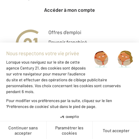
Accéder à mon compte
Offres d'emploi
Devenir franchisé
Entreprise et commerce
Fine Homes & Estates
À propos
International
Nous contacter
Mentions légales & CGU
Données personnelles
Gestionnaire des cookies