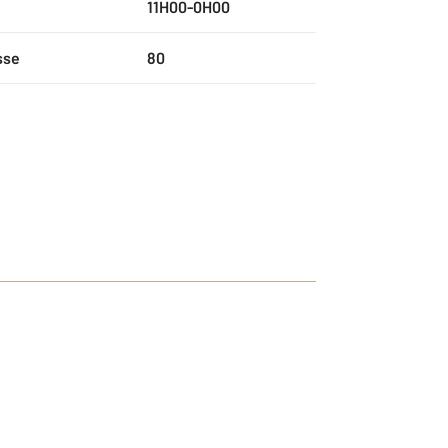
11H00-0H00
sse
80