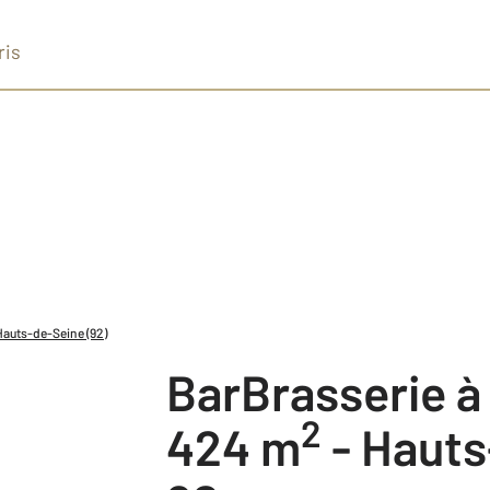
ris
Hauts-de-Seine (92)
BarBrasserie 
2
424 m
-
Hauts