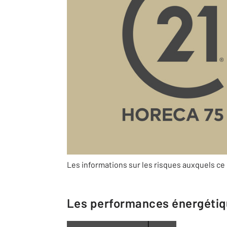
Description
Département
En quelques chiffres
Type de bail
C.A.H.T TOTAL
Barèmes d'honoraires de l'agence
Les informations sur les risques auxquels ce 
Les performances énergéti