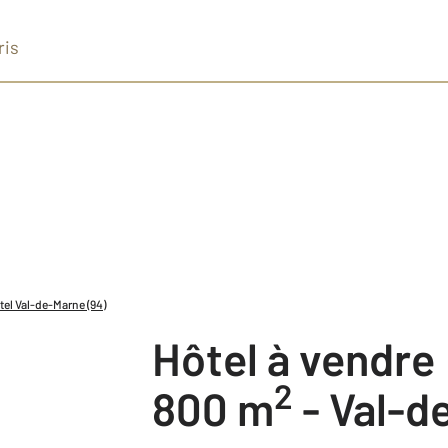
ris
tel Val-de-Marne (94)
Hôtel à vendre
2
800 m
-
Val-d