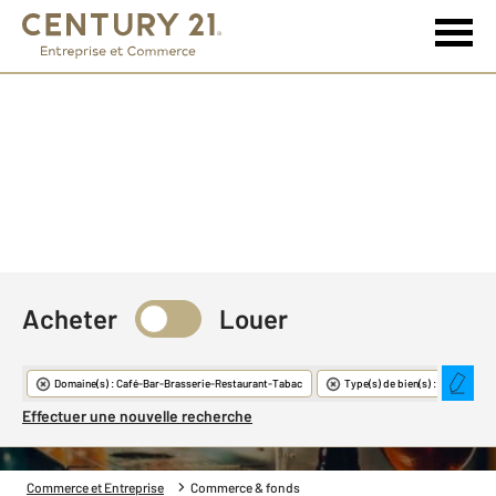
Acheter
Louer
Commerce & Fonds
Domaine(s) : Café-Bar-Brasserie-Restaurant-Tabac
Type(s) de bien(s) : Bar
Effectuer une nouvelle recherche
Commerce et Entreprise
Commerce & fonds