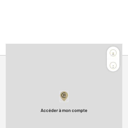
+
-
Parlons de vous, parlons biens
Votre compte :
Accéder à mon compte