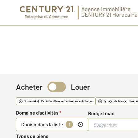
Agence immobilière
CENTURY 21 Horeca Pa
Acheter
Louer
Commerce & Fonds
Domaine(s) : Café-Bar-Brasserie-Restaurant-Tabac
Type(s) de bien(s) : Resta
Domaine d'activités
*
Budget max
Choisir dans la liste
1
Types de biens