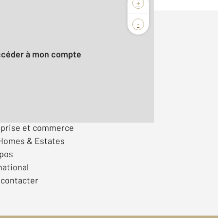
+
-
 compte :
Accéder à mon compte
s d'emploi
ir franchisé
eprise et commerce
 Homes & Estates
opos
national
contacter