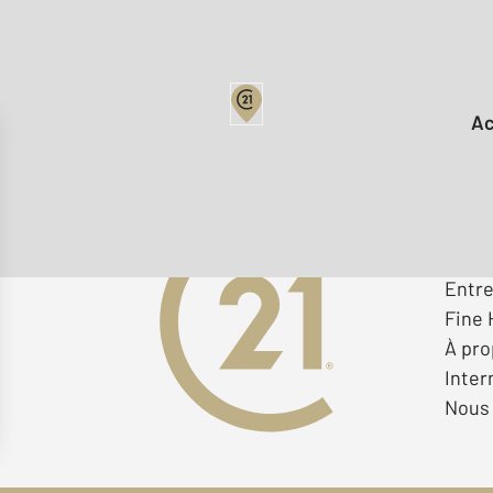
Votre
Offre
Deven
Entr
Fine
À pr
Inter
Nous 