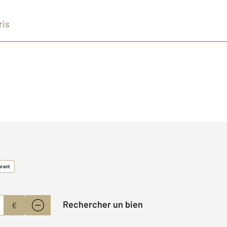
ris
urant
Rechercher un bien
€