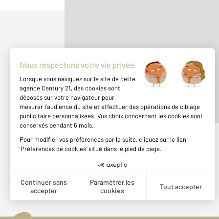
Parlons de vous, parlons biens
500 m
©
Mappy