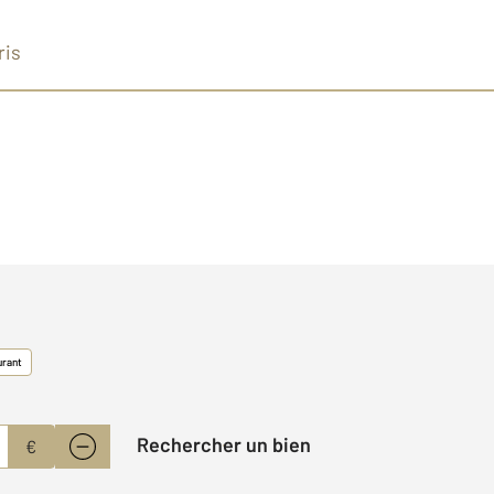
ris
urant
Rechercher un bien
€