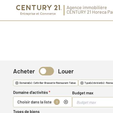
Agence immobilière
CENTURY 21 Horeca Pa
Acheter
Louer
Commerce & Fonds
Domaine(s) : Café-Bar-Brasserie-Restaurant-Tabac
Type(s) de bien(s) : Resta
Domaine d'activités
*
Budget max
Choisir dans la liste
1
Types de biens