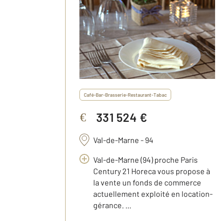
Café-Bar-Brasserie-Restaurant-Tabac
331 524 €
€
Val-de-Marne - 94
Val-de-Marne (94) proche Paris
Century 21 Horeca vous propose à
la vente un fonds de commerce
actuellement exploité en location-
gérance. ...