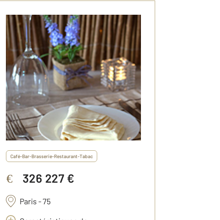
Café-Bar-Brasserie-Restaurant-Tabac
326 227 €
€
Paris - 75