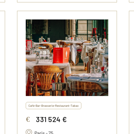
Café-Bar-Brasserie-Restaurant-Tabac
331 524 €
€
Paris - 75