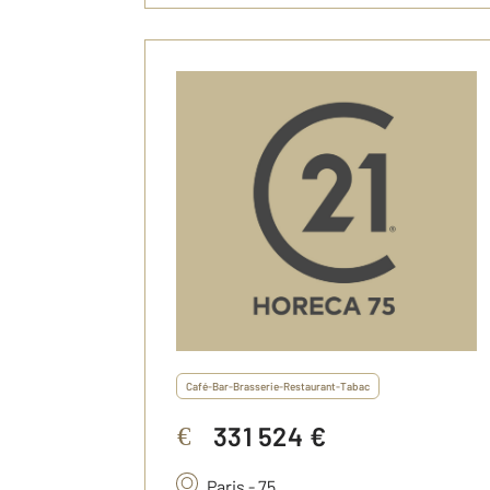
Café-Bar-Brasserie-Restaurant-Tabac
331 524 €
€
Paris - 75