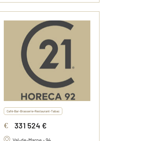
Café-Bar-Brasserie-Restaurant-Tabac
331 524 €
€
Val-de-Marne - 94