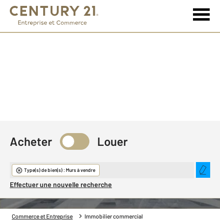
Acheter
Louer
Immobilier commercial
Type(s) de bien(s) : Murs à vendre
Effectuer une nouvelle recherche
Commerce et Entreprise
Immobilier commercial