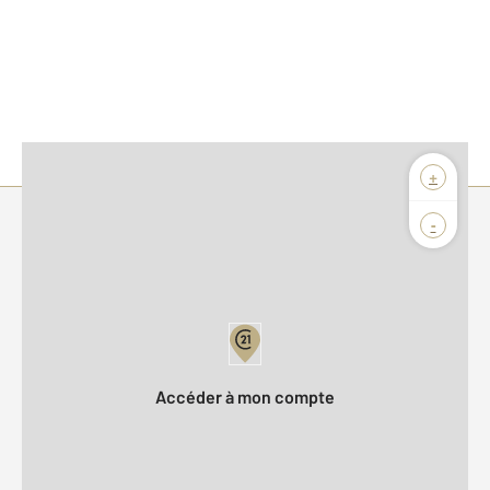
+
-
Parlons de vous, parlons biens
Votre compte :
Accéder à mon compte
Offres d'emploi