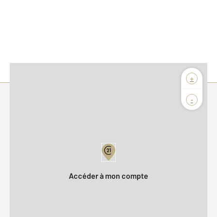
+
-
Parlons de vous, parlons biens
Votre compte :
Accéder à mon compte
Offres d'emploi