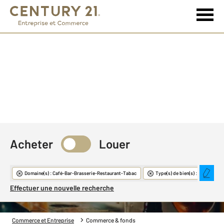
Acheter
Louer
Commerce & Fonds
Domaine(s) : Café-Bar-Brasserie-Restaurant-Tabac
Type(s) de bien(s) : Restaurant
Effectuer une nouvelle recherche
Commerce et Entreprise
Commerce & fonds