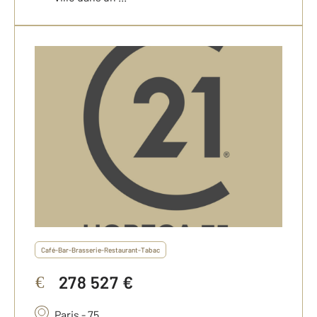
Café-Bar-Brasserie-Restaurant-Tabac
278 527 €
€
Paris - 75