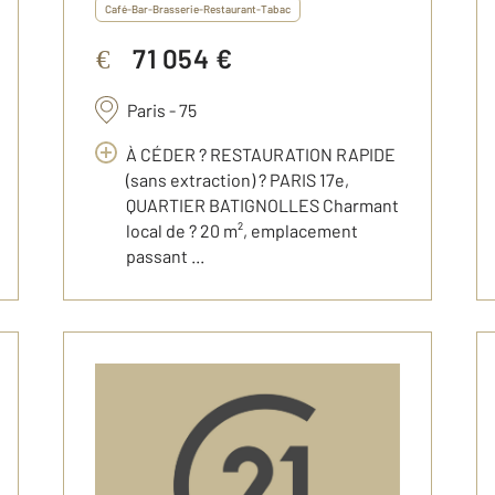
Café-Bar-Brasserie-Restaurant-Tabac
71 054 €
€
Paris - 75
À CÉDER ? RESTAURATION RAPIDE
(sans extraction) ? PARIS 17e,
QUARTIER BATIGNOLLES Charmant
local de ? 20 m², emplacement
passant ...