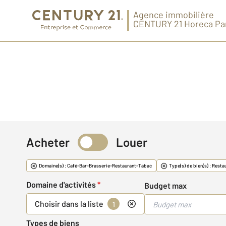
Agence immobilière
CENTURY 21 Horeca Pa
Acheter
Louer
Commerce & Fonds
Domaine(s) : Café-Bar-Brasserie-Restaurant-Tabac
Type(s) de bien(s) : Resta
Domaine d'activités
*
Budget max
Choisir dans la liste
1
Types de biens